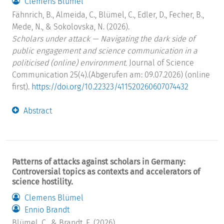
Clemens Blümel
Fähnrich, B., Almeida, C., Blümel, C., Edler, D., Fecher, B.,
Mede, N., & Sokolovska, N. (2026).
Scholars under attack — Navigating the dark side of
public engagement and science communication in a
politicised (online) environment.
Journal of Science
Communication 25(4).(Abgerufen am: 09.07.2026) (online
first).
https://doi.org/10.22323/411520260607074432
Abstract
Patterns of attacks against scholars in Germany:
Controversial topics as contexts and accelerators of
science hostility.
Clemens Blümel
Ennio Brandt
Blümel, C., & Brandt, E. (2026).