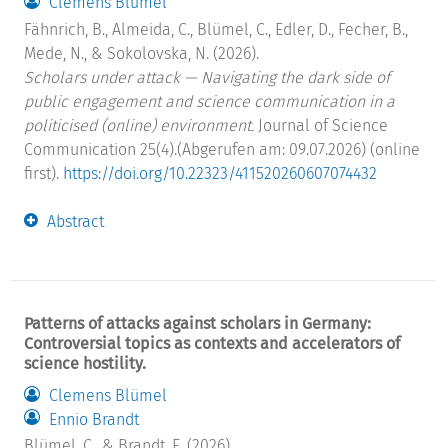
Clemens Blümel
Fähnrich, B., Almeida, C., Blümel, C., Edler, D., Fecher, B.,
Mede, N., & Sokolovska, N. (2026).
Scholars under attack — Navigating the dark side of
public engagement and science communication in a
politicised (online) environment.
Journal of Science
Communication 25(4).(Abgerufen am: 09.07.2026) (online
first).
https://doi.org/10.22323/411520260607074432
Abstract
Patterns of attacks against scholars in Germany:
Controversial topics as contexts and accelerators of
science hostility.
Clemens Blümel
Ennio Brandt
Blümel, C., & Brandt, E. (2026).