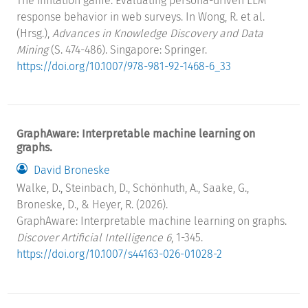
The imitation game: Evaluating persona-driven LLM
response behavior in web surveys. In Wong, R. et al.
(Hrsg.),
Advances in Knowledge Discovery and Data
Mining
(S. 474-486). Singapore: Springer.
https://doi.org/10.1007/978-981-92-1468-6_33
GraphAware: Interpretable machine learning on
graphs.
David Broneske
Walke, D., Steinbach, D., Schönhuth, A., Saake, G.,
Broneske, D., & Heyer, R. (2026).
GraphAware: Interpretable machine learning on graphs.
Discover Artificial Intelligence 6
, 1-345.
https://doi.org/10.1007/s44163-026-01028-2