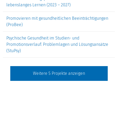
Studienentscheidung und Studienverläufe
lebenslanges Lernen (2023 – 2027)
Berufliche und wissenschaftliche Karrieren
Promovieren mit gesundheitlichen Beeinträchtigungen
(ProBee)
Psychische Gesundheit im Studien- und
Promotionsverlauf: Problemlagen und Lösungsansätze
(StuPsy)
Weitere
5
Projekte anzeigen