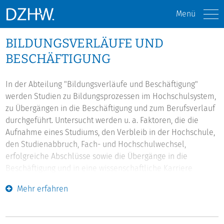
Menü
BILDUNGSVERLÄUFE UND
BESCHÄFTIGUNG
In der Abteilung "Bildungsverläufe und Beschäftigung"
werden Studien zu Bildungsprozessen im Hochschulsystem,
zu Übergängen in die Beschäftigung und zum Berufsverlauf
durchgeführt. Untersucht werden u. a. Faktoren, die die
Aufnahme eines Studiums, den Verbleib in der Hochschule,
den Studienabbruch, Fach- und Hochschulwechsel,
erfolgreiche Abschlüsse sowie die Übergänge in die
Beschäftigung und in eine wissenschaftliche Karriere
erklären. Ziel ist nicht nur die Deskription, sondern vor
Mehr erfahren
allem die Analyse der Bedingungen von Bildungs- und
Karriereverläufen sowie der Erträge tertiärer Bildung für
Individuen und Gesellschaft.