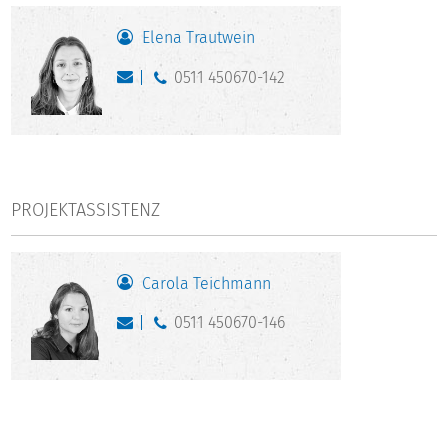
für wissenschaftliche Publikationen ausgewertet
Elena Trautwein
institutsexternen Forscher*innen als Scientific Use File
0511 450670-142
über das Forschungsdatenzentrum des DZHW zugänglich
gemacht und
den kooperierenden Hochschulen und in stark
aggregierter Form der Fachöffentlichkeit bzw. politischen
PROJEKTASSISTENZ
Entscheidungsträger*innen über ein Datenportal zur
Verfügung gestellt.
Carola Teichmann
Das Projekt ist als längerfristiges Vorhaben angelegt. Nach
der Entwicklung des Multi-Kohorten-Designs für die
0511 450670-146
Forschung und Berichterstattung zum wissenschaftlichen
Nachwuchs vom Studienabschluss über die Promotion und
Postdoc-Phase bis zur Einmündung in die Professur oder in
andere (außerwissenschaftliche) Laufbahnen laufen nun
zahlreiche Erhebungen. So wurden bisher drei