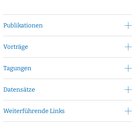
Lebensbedingungen.
Der Bedarf an den durch Nacaps erstmals systematisch
erhobenen Daten über Rahmenbedingungen, Motive,
Publikationen
Karriereperspektiven und Werdegänge von Menschen, die
in der Wissenschaft tätig sind oder waren, ist groß. Von
dieser Datenbasis profitieren verschiedene
Vorträge
Nutzer*innengruppen:
Für die Forschung entstehen wertvolle Daten, mit denen
Tagungen
Karriereverläufe und Werdegänge detaillierter als bisher
untersucht werden können. Zahlreiche, bisher offene
Forschungsfragen können damit bearbeitet werden.
Datensätze
Für Hochschulen hat das Thema Qualitätsmanagement in
den vergangenen Jahren zunehmend an Bedeutung
Weiterführende Links
gewonnen – und dieser Trend hält weiterhin an. Die Daten
können für ein Monitoring zur stetigen Verbesserung bzw.
Optimierung der eigenen Nachwuchsförderung genutzt