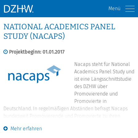
Menü
NATIONAL ACADEMICS PANEL
STUDY (NACAPS)
Projektbeginn: 01.01.2017
Nacaps steht für National
Academics Panel Study und
ist eine Längsschnittstudie
des DZHW über
Promovierende und
Promovierte in
Deutschland. In regelmäßigen Abständen befragt Nacaps
bundesweit Promovierende und Promovierte zu ihren
Promotionsbedingungen, Karriereabsichten und
Mehr erfahren
Karriereverläufen sowie zu ihren allgemeinen