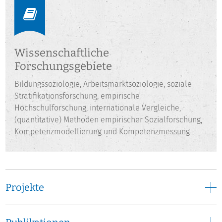
Centre for Higher Education Research“ der Universität
Kassel in der BMBF-Nachwuchsforschungsgruppe
„Kompetenzorientierte Prüfung kommunikativer
Fähigkeiten“ an der Entwicklung eines performanzbasierten
Wissenschaftliche
Testinstruments zur direkten Erfassung von
kommunikativen Handlungsfähigkeiten mitgewirkt.
Forschungsgebiete
Bildungssoziologie, Arbeitsmarktsoziologie, soziale
Stratifikationsforschung, empirische
Hochschulforschung, internationale Vergleiche,
(quantitative) Methoden empirischer Sozialforschung,
Kompetenzmodellierung und Kompetenzmessung
Projekte