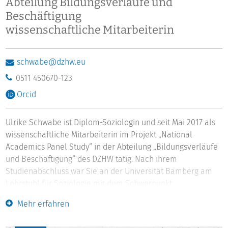
Abteilung Bildungsverläufe und
Beschäftigung
wissenschaftliche Mitarbeiterin
schwabe@dzhw.eu
0511 450670-123
Orcid
Ulrike Schwabe ist Diplom-Soziologin und seit Mai 2017 als
wissenschaftliche Mitarbeiterin im Projekt „National
Academics Panel Study“ in der Abteilung „Bildungsverläufe
und Beschäftigung“ des DZHW tätig. Nach ihrem
Studienabschluss war Sie an der Universität Bamberg am
Lehrstuhl für Soziologie mit dem Schwerpunkt
längsschnittliche Bildungsforschung sowie der Universität
Mehr erfahren
Kassel an der Professur für Methoden der empirischen
Sozialforschung angestellt. Zuletzt hat sie am „International