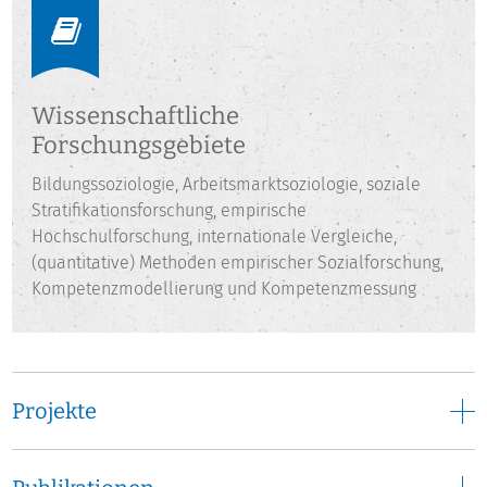
Centre for Higher Education Research“ der Universität
Kassel in der BMBF-Nachwuchsforschungsgruppe
„Kompetenzorientierte Prüfung kommunikativer
Fähigkeiten“ an der Entwicklung eines performanzbasierten
Wissenschaftliche
Testinstruments zur direkten Erfassung von
kommunikativen Handlungsfähigkeiten mitgewirkt.
Forschungsgebiete
Bildungssoziologie, Arbeitsmarktsoziologie, soziale
Stratifikationsforschung, empirische
Hochschulforschung, internationale Vergleiche,
(quantitative) Methoden empirischer Sozialforschung,
Kompetenzmodellierung und Kompetenzmessung
Projekte