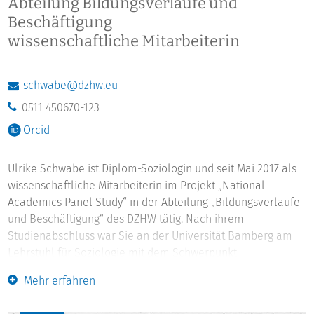
Abteilung Bildungsverläufe und
Beschäftigung
wissenschaftliche Mitarbeiterin
schwabe@dzhw.eu
0511 450670-123
Orcid
Ulrike Schwabe ist Diplom-Soziologin und seit Mai 2017 als
wissenschaftliche Mitarbeiterin im Projekt „National
Academics Panel Study“ in der Abteilung „Bildungsverläufe
und Beschäftigung“ des DZHW tätig. Nach ihrem
Studienabschluss war Sie an der Universität Bamberg am
Lehrstuhl für Soziologie mit dem Schwerpunkt
längsschnittliche Bildungsforschung sowie der Universität
Mehr erfahren
Kassel an der Professur für Methoden der empirischen
Sozialforschung angestellt. Zuletzt hat sie am „International