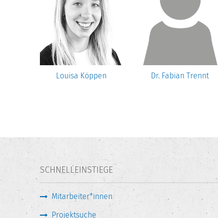
eins
Louisa Köppen
Dr. Fabian Trennt
SCHNELLEINSTIEGE
Mitarbeiter*innen
Projektsuche