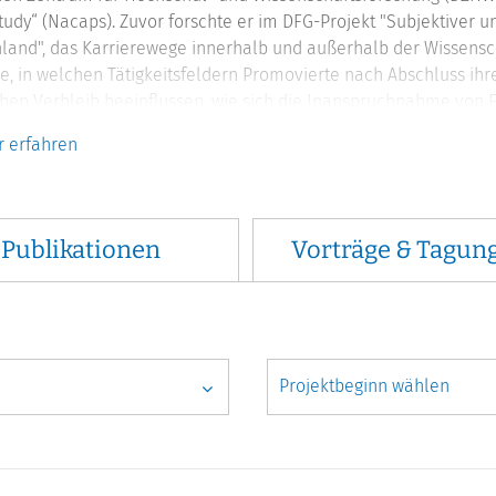
tudy“ (Nacaps). Zuvor forschte er im DFG-Projekt "Subjektiver u
land", das Karrierewege innerhalb und außerhalb der Wissensc
ge, in welchen Tätigkeitsfeldern Promovierte nach Abschluss ih
chen Verbleib beeinflussen, wie sich die Inanspruchnahme von El
tigter auswirkt und welche Bedeutung der Doktortitel für indivi
 erfahren
herausgeber des Buches Career Paths Inside and Outside Acade
tschriften wie
Journal of Marriage and Family
,
Higher Education
der
Zeitschrift für Soziologie
veröffentlicht.
Publikationen
Vorträge & Tagun