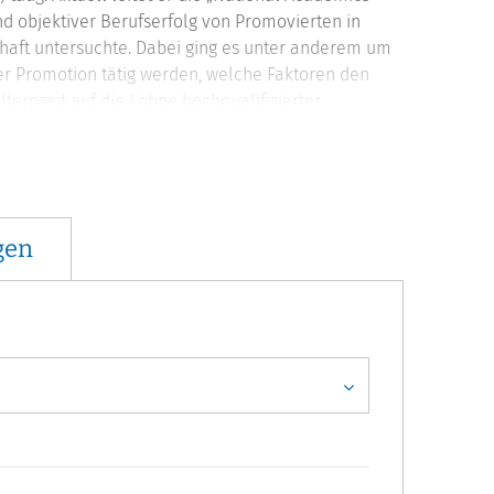
nd objektiver Berufserfolg von Promovierten in
haft untersuchte. Dabei ging es unter anderem um
rer Promotion tätig werden, welche Faktoren den
ternzeit auf die Löhne hochqualifizierter
duelle Karriereentwicklungen hat. Steffen Jaksztat
mia und hat zahlreiche Beiträge in renommierten
,
Research Evaluation
,
Research in Higher Education
gen