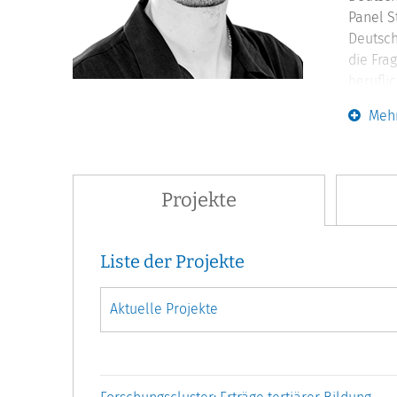
Panel S
Deutsch
die Fra
berufli
Beschäf
Mehr
ist Mit
Fachzei
sowie 
Projekte
Liste der Projekte