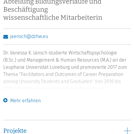
Abteilung Bildungsverläufe und
Beschäftigung
wissenschaftliche Mitarbeiterin
jaensch@dzhw.eu
Dr. Vanessa K. Jänsch studierte Wirtschaftspsychologie
(B.Sc.) und Management & Human Resources (M.A.) an der
Leuphana Universität Lüneburg und promovierte 2017 zum
Thema "Facilitators and Outcomes of Career Preparation
among University Students and Graduates". Von 2016 bis
2021 arbeitete sie in verschiedenen Projekten zur
Hochschulforschung an der Universität Hamburg.
Mehr erfahren
Seit September 2021 ist sie als wissenschaftliche
Mitarbeiterin in der National Academics Panel Study
(Nacaps) in der Abteilung Bildungsverläufe und
Beschäftigung tätig.
Projekte