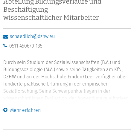
Abteilung Bildungsverläufe und
Beschäftigung
wissenschaftlicher Mitarbeiter
schaedlich@dzhw.eu
0511 450670-135
Durch sein Studium der Sozialwissenschaften (B.A.) und
Bildungssoziologie (M.A.) sowie seine Tätigkeiten am KfN,
DZHW und an der Hochschule Emden/Leer verfügt er über
fundierte praktische Erfahrung in der empirischen
Sozialforschung. Seine Schwerpunkte liegen in der
wissenschaftlichen Evaluation, der Anwendung qualitativer
und quantitativer Methoden sowie der Datenanalyse.
Mehr erfahren
Aktuell arbeitet er am DZHW im Projekt Nacaps.