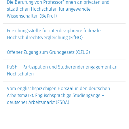
Die Berufung von Professor*innen an privaten und
Blick auf die Organisation Hochschule komplementäre
staatlichen Hochschulen für angewandte
inhaltliche Schwerpunkte setzen.
Wissenschaften (BeProf)
Arbeitsbereich Governance von
Forschungsstelle für interdisziplinäre föderale
wissenschaftlicher Weiterbildung
Hochschulrechtsvergleichung (FifHO)
ROLLE UND BEDEUTUNG DES ARBEITSBEREICHS
Offener Zugang zum Grundgesetz (OZUG)
Wissenschaftliche Weiterbildung und lebenslanges Lernen
PuSH – Partizipation und Studierendenengagement an
gelten national und international seit vielen Jahren als
Hochschulen
wichtige bildungspolitische Paradigma. Angesichts einer
kürzer werdenden Halbwertzeit des Wissens und der sich
Vom englischsprachigen Hörsaal in den deutschen
beschleunigenden Entwicklungszyklen von
Arbeitsmarkt. Englischsprachige Studiengänge –
Arbeitsgestaltung, Informations‐ und
deutscher Arbeitsmarkt (ESDA)
Kommunikationstechniken ist die systematische
Beobachtung der Ausgestaltung der wissenschaftlichen
Weiterbildung im Rahmen des tertiären Bildungssystems
ein entscheidender Beitrag der Hochschul‐ und