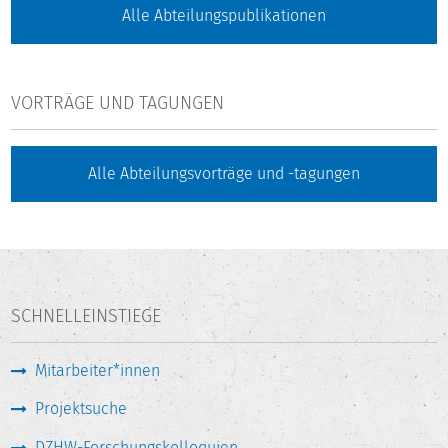
Alle Abteilungspublikationen
ROLLE UND BEDEUTUNG DES ARBEITSBEREICHS
Veränderungen der Governance im Hochschulsystem
VORTRÄGE UND TAGUNGEN
kommen insbesondere in geänderten Leitungs- und
Entscheidungsstrukturen der Hochschulen sowie im
Verhältnis zwischen Wissenschaftsministerien und
Alle Abteilungsvorträge und -tagungen
Hochschulen (Ebene Land-Hochschule) zum Ausdruck.
Damit verbunden ist die Implementierung von neuen
Verfahren der Ressourcenkalkulation und
Leistungsmessung in Form von hochschulinternen und -
externen Kennzahlensystemen.
SCHNELLEINSTIEGE
FORSCHUNGSSCHWERPUNKTE UND AUFGABEN
Mitarbeiter*innen
Der Arbeitsbereich analysiert die im Hochschulsystem
Projektsuche
eingesetzten Systeme und Governance-Instrumente (wie
beispielsweise leistungsbezogene Budgetierungssysteme,
DZHW-Forschungskolloquien