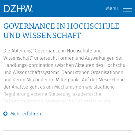
Menü
GOVERNANCE IN HOCHSCHULE
UND WISSENSCHAFT
Die Abteilung "Governance in Hochschule und
Wissenschaft" untersucht Formen und Auswirkungen der
Handlungskoordination zwischen Akteuren des Hochschul-
und Wissenschaftssystems. Dabei stehen Organisationen
und deren Mitglieder im Mittelpunkt. Auf der Meso-Ebene
der Analyse geht es um Mechanismen wie staatliche
Regulierung, externe Steuerung, akademische
Selbstorganisation, hierarchische Selbststeuerung,
Wettbewerb und wissenschaftliche Selbstregulierung von
Mehr erfahren
Scientific Communities. Zweitens werden konkrete
Konfigurationen solcher Governance-Mechanismen
untersucht, die man als Governance-Regime fassen kann.