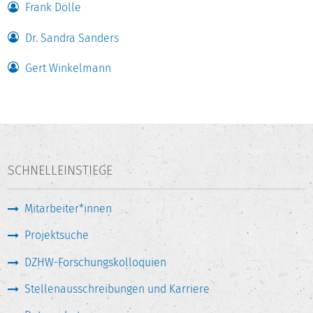
in der Reihe „Forum Hochschule“. Künftig können diese
Frank Dölle
Berichte auf den Internetseiten des DZHW abgerufen
werden. Geplant sind zudem themenorientierte
Dr. Sandra Sanders
Veröffentlichungen in der Reihe „DZHW-Brief“ vorgesehen.
Gert Winkelmann
Sonderauswertungen und –gutachten, die die Hochschulen
für eigene Zwecke beim DZHW beauftragen ergänzen die
anwendungsorientierte Berichterstattung.
Derzeit läuft der mittlerweile 14. Projektzyklus, der
planmäßig bis zum 30.04.2027 terminiert ist.
SCHNELLEINSTIEGE
Mitarbeiter*innen
Projektsuche
DZHW-Forschungskolloquien
Stellenausschreibungen und Karriere