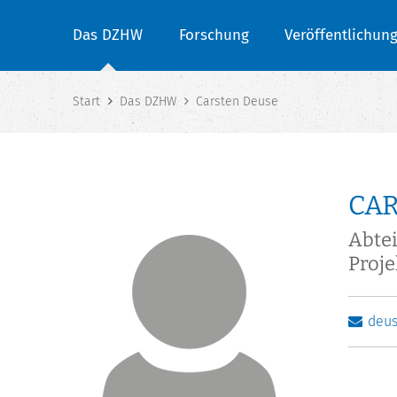
Das DZHW
Forschung
Veröffentlichun
Start
Das DZHW
Carsten Deuse
CA
Abte
Proje
deu