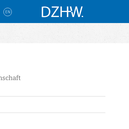
EN
nschaft