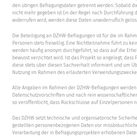
den übrigen Befragungsdaten getrennt werden. Sobald di
nicht mehr gegeben ist (in der Regel nach Durchführung de
widerrufen wird, werden diese Daten unwiderruflich gelös
Die Beteiligung an DZHW-Befragungen ist für die im Rah
Personen stets freiwillig. Eine Nichtteilnahme führt zu ke
werden häufig anonym durchgeführt, so dass auf die Er
bewusst verzichtet wird. Ist das Projekt so angelegt, das
diese stets über diesen Sachverhalt informiert und um Üb
Nutzung im Rahmen des erläuterten Verwendungszweckes
Alle Angaben im Rahmen der DZHW-Befragungen werden s
Datenschutzvorschriften und nach rein wissenschaftliche
so veröffentlicht, dass Rückschlüsse auf Einzelpersonen n
Das DZHW setzt technische und organisatorische Sicherh
gestellten personenbezogenen Daten vor missbräuchlicher
Verarbeitung der in Befragungsprojekten erhobenen Date