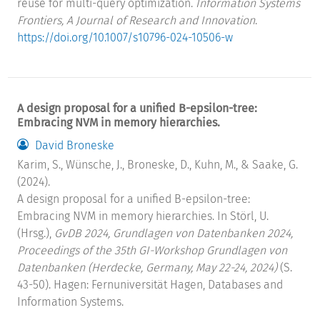
reuse for multi-query optimization.
Information Systems
Frontiers, A Journal of Research and Innovation
.
https://doi.org/10.1007/s10796-024-10506-w
A design proposal for a unified B-epsilon-tree:
Embracing NVM in memory hierarchies.
David Broneske
Karim, S., Wünsche, J., Broneske, D., Kuhn, M., & Saake, G.
(2024).
A design proposal for a unified B-epsilon-tree:
Embracing NVM in memory hierarchies. In Störl, U.
(Hrsg.),
GvDB 2024, Grundlagen von Datenbanken 2024,
Proceedings of the 35th GI-Workshop Grundlagen von
Datenbanken (Herdecke, Germany, May 22-24, 2024)
(S.
43-50). Hagen: Fernuniversität Hagen, Databases and
Information Systems.