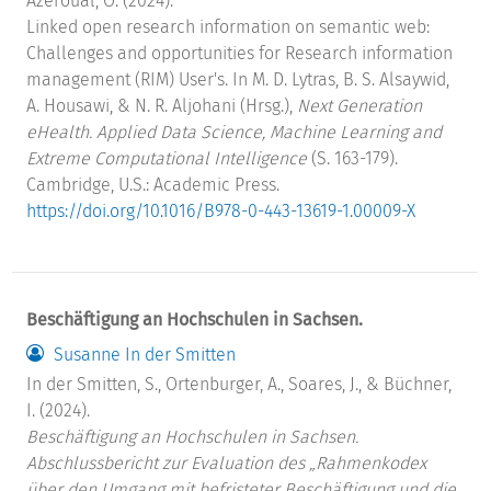
Azeroual, O. (2024).
Linked open research information on semantic web:
Challenges and opportunities for Research information
management (RIM) User's. In M. D. Lytras, B. S. Alsaywid,
A. Housawi, & N. R. Aljohani (Hrsg.),
Next Generation
eHealth. Applied Data Science, Machine Learning and
Extreme Computational Intelligence
(S. 163-179).
Cambridge, U.S.: Academic Press.
https://doi.org/10.1016/B978-0-443-13619-1.00009-X
Beschäftigung an Hochschulen in Sachsen.
Susanne In der Smitten
In der Smitten, S., Ortenburger, A., Soares, J., & Büchner,
I. (2024).
Beschäftigung an Hochschulen in Sachsen.
Abschlussbericht zur Evaluation des „Rahmenkodex
über den Umgang mit befristeter Beschäftigung und die