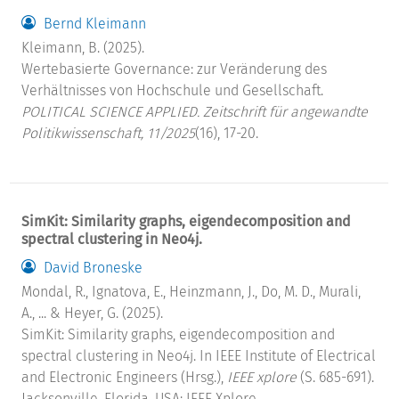
Bernd Kleimann
Kleimann, B. (2025).
Wertebasierte Governance: zur Veränderung des
Verhältnisses von Hochschule und Gesellschaft.
POLITICAL SCIENCE APPLIED. Zeitschrift für angewandte
Politikwissenschaft, 11/2025
(16), 17-20.
SimKit: Similarity graphs, eigendecomposition and
spectral clustering in Neo4j.
David Broneske
Mondal, R., Ignatova, E., Heinzmann, J., Do, M. D., Murali,
A., ... & Heyer, G. (2025).
SimKit: Similarity graphs, eigendecomposition and
spectral clustering in Neo4j. In IEEE Institute of Electrical
and Electronic Engineers (Hrsg.),
IEEE xplore
(S. 685-691).
Jacksonville, Florida, USA: IEEE Xplore.