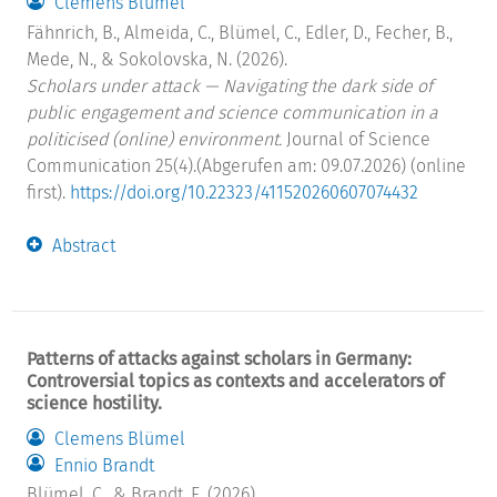
Clemens Blümel
Fähnrich, B., Almeida, C., Blümel, C., Edler, D., Fecher, B.,
Mede, N., & Sokolovska, N. (2026).
Scholars under attack — Navigating the dark side of
public engagement and science communication in a
politicised (online) environment.
Journal of Science
Communication 25(4).(Abgerufen am: 09.07.2026) (online
first).
https://doi.org/10.22323/411520260607074432
Abstract
Patterns of attacks against scholars in Germany:
Controversial topics as contexts and accelerators of
science hostility.
Clemens Blümel
Ennio Brandt
Blümel, C., & Brandt, E. (2026).