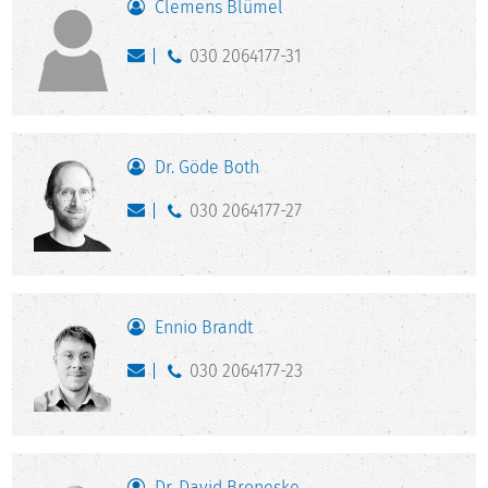
Clemens Blümel
030 2064177-31
Dr. Göde Both
030 2064177-27
Ennio Brandt
030 2064177-23
Dr. David Broneske