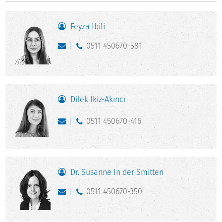
Feyza Ibili
0511 450670-581
Dilek İkiz-Akıncı
0511 450670-416
Dr. Susanne In der Smitten
0511 450670-350