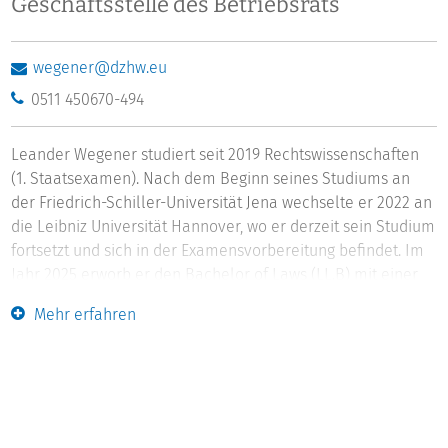
Geschäftsstelle des Betriebsrats
wegener@dzhw.eu
0511 450670-494
Leander Wegener studiert seit 2019 Rechtswissenschaften
(1. Staatsexamen). Nach dem Beginn seines Studiums an
der Friedrich-Schiller-Universität Jena wechselte er 2022 an
die Leibniz Universität Hannover, wo er derzeit sein Studium
fortsetzt und sich in der Examensvorbereitung befindet. Im
Jahr 2025 erworb er den Bachelor of Laws (LL.B) mit einer
arbeitsrechtlichen Arbeit. Zwischen 2023 und 2025 war er im
Mehr erfahren
Allgemeinen Studierendenausschuss (AStA) der Leibniz
Universität Hannover als Referent für Datenschutz
beschäftigt und übernahm Ämter in der Fachschaft und in
hochschulweiten Gremien der studentischen
Selbstverwaltung. Seit Januar 2026 arbeitet er im DZHW als
Assistent des Betriebsrats.
Leander Wegener