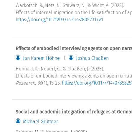
Warkotsch, R., Netz, N., Stawarz, N., & Wicht, A. (2025).
Effects of internal migration on the life satisfaction of a
https://doi.org/10.21203/rs.3.rs-7805231/v1
Effects of embodied interviewing agents on open narr
Jan Karem Höhne
Joshua Claaßen
Höhne, J. K., Neuert, C., & Claaßen, J. (2025).
Effects of embodied interviewing agents on open narrat
Research, 68
(1), 15-25.
https://doi.org/10.1177/147078532
Social and academic integration of refugees at Germa
Michael Grüttner