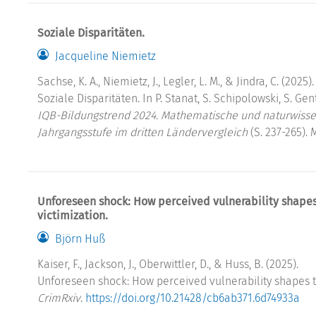
Soziale Disparitäten.
Jacqueline Niemietz
Sachse, K. A., Niemietz, J., Legler, L. M., & Jindra, C. (2025).
Soziale Disparitäten. In P. Stanat, S. Schipolowski, S. Gen
IQB-Bildungstrend 2024. Mathematische und naturwiss
Jahrgangsstufe im dritten Ländervergleich
(S. 237-265).
Unforeseen shock: How perceived vulnerability shapes
victimization.
Björn Huß
Kaiser, F., Jackson, J., Oberwittler, D., & Huss, B. (2025).
Unforeseen shock: How perceived vulnerability shapes th
CrimRxiv
.
https://doi.org/10.21428/cb6ab371.6d74933a