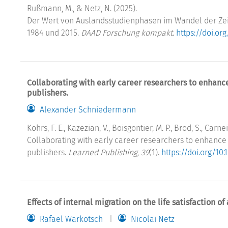
Rußmann, M., & Netz, N. (2025).
Der Wert von Auslandsstudienphasen im Wandel der Zei
1984 und 2015.
DAAD Forschung kompakt
.
https://doi.or
Collaborating with early career researchers to enhance 
publishers.
Alexander Schniedermann
Kohrs, F. E., Kazezian, V., Boisgontier, M. P., Brod, S., Carneir
Collaborating with early career researchers to enhance t
publishers.
Learned Publishing, 39
(1).
https://doi.org/10
Effects of internal migration on the life satisfaction of
Rafael Warkotsch
Nicolai Netz