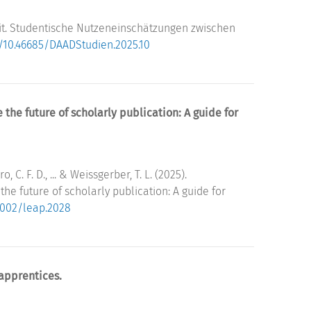
t. Studentische Nutzeneinschätzungen zwischen
g/10.46685/DAADStudien.2025.10
the future of scholarly publication: A guide for
o, C. F. D., ... & Weissgerber, T. L. (2025).
he future of scholarly publication: A guide for
.1002/leap.2028
 apprentices.