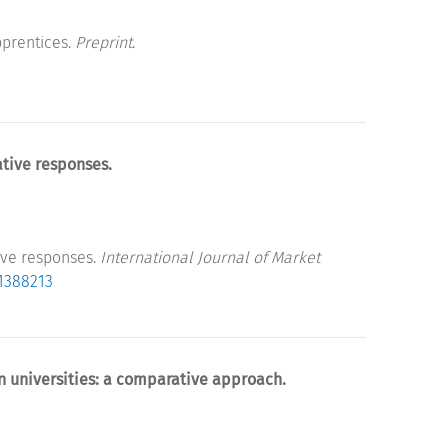
pprentices.
Preprint
.
ative responses.
ive responses.
International Journal of Market
51388213
n universities: a comparative approach.