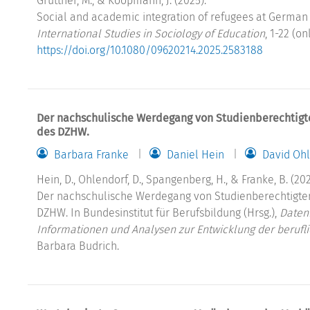
Grüttner, M., & Koopmann, J. (2025).
Social and academic integration of refugees at German 
International Studies in Sociology of Education
, 1-22 (onl
https://doi.org/10.1080/09620214.2025.2583188
Der nachschulische Werdegang von Studienberechtigten
des DZHW.
Barbara Franke
Daniel Hein
David Oh
Hein, D., Ohlendorf, D., Spangenberg, H., & Franke, B. (202
Der nachschulische Werdegang von Studienberechtigten 
DZHW. In Bundesinstitut für Berufsbildung (Hrsg.),
Daten
Informationen und Analysen zur Entwicklung der berufl
Barbara Budrich.