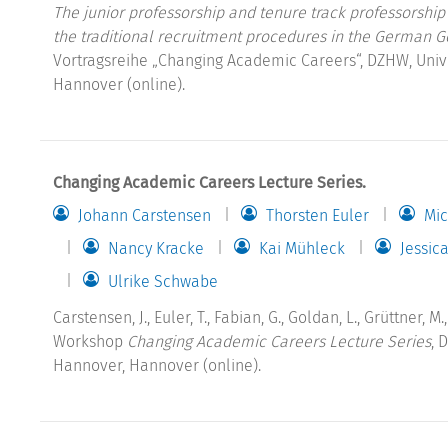
The junior professorship and tenure track professorsh
the traditional recruitment procedures in the German G
Vortragsreihe „Changing Academic Careers“, DZHW, Unive
Hannover (online).
Changing Academic Careers Lecture Series.
Johann Carstensen
Thorsten Euler
Mic
Nancy Kracke
Kai Mühleck
Jessi
Ulrike Schwabe
Carstensen, J., Euler, T., Fabian, G., Goldan, L., Grüttner, M.
Workshop
Changing Academic Careers Lecture Series
, 
Hannover, Hannover (online).