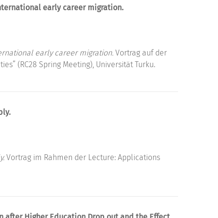
ternational early career migration.
ernational early career migration.
Vortrag auf der
es” (RC28 Spring Meeting), Universität Turku.
ply.
y.
Vortrag im Rahmen der Lecture: Applications
 after Higher Education Drop out and the Effect