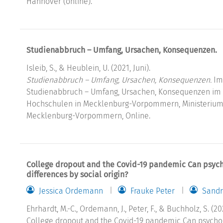
Hannover (online).
Studienabbruch – Umfang, Ursachen, Konsequenzen.
Isleib, S., & Heublein, U. (2021, Juni).
Studienabbruch – Umfang, Ursachen, Konsequenzen.
Im
Studienabbruch – Umfang, Ursachen, Konsequenzen im 
Hochschulen in Mecklenburg-Vorpommern, Ministerium f
Mecklenburg-Vorpommern, Online.
College dropout and the Covid-19 pandemic Can psycho
differences by social origin?
Jessica Ordemann
Frauke Peter
Sandr
Ehrhardt, M.-C., Ordemann, J., Peter, F., & Buchholz, S. (202
College dropout and the Covid-19 pandemic Can psycholo