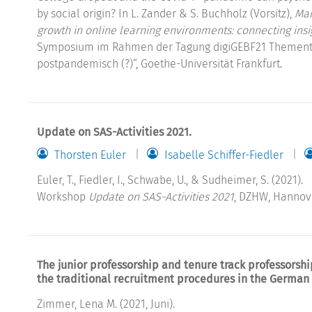
by social origin? In L. Zander & S. Buchholz (Vorsitz),
Mai
growth in online learning environments: connecting ins
Symposium im Rahmen der Tagung digiGEBF21 Thementa
postpandemisch (?)“, Goethe-Universität Frankfurt.
Update on SAS-Activities 2021.
Thorsten Euler
Isabelle Schiffer-Fiedler
Euler, T., Fiedler, I., Schwabe, U., & Sudheimer, S. (2021).
Workshop
Update on SAS-Activities 2021
, DZHW, Hannov
The junior professorship and tenure track professors
the traditional recruitment procedures in the German
Zimmer, Lena M. (2021, Juni).