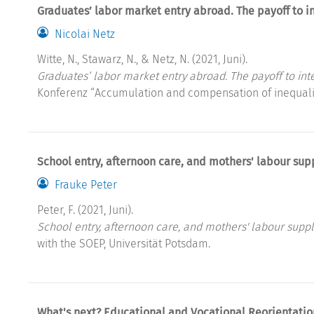
Graduates’ labor market entry abroad. The payoff to in
Nicolai Netz
Witte, N., Stawarz, N., & Netz, N. (2021, Juni).
Graduates’ labor market entry abroad. The payoff to int
Konferenz “Accumulation and compensation of inequaliti
School entry, afternoon care, and mothers' labour sup
Frauke Peter
Peter, F. (2021, Juni).
School entry, afternoon care, and mothers' labour suppl
with the SOEP, Universität Potsdam.
What's next? Educational and Vocational Reorientation