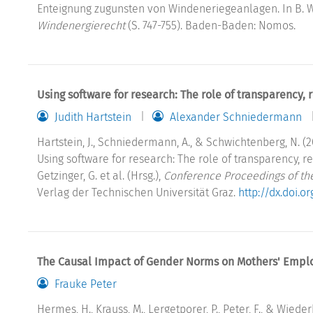
Enteignung zugunsten von Windeneriegeanlagen. In B. Wust
Windenergierecht
(S. 747-755). Baden-Baden: Nomos.
Using software for research: The role of transparency, 
Judith Hartstein
Alexander Schniedermann
Hartstein, J., Schniedermann, A., & Schwichtenberg, N. (2
Using software for research: The role of transparency, re
Getzinger, G. et al. (Hrsg.),
Conference Proceedings of th
Verlag der Technischen Universität Graz.
http://dx.doi.o
The Causal Impact of Gender Norms on Mothers' Empl
Frauke Peter
Hermes, H., Krauss, M., Lergetporer, P., Peter, F., & Wieder