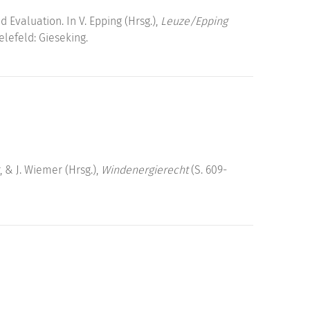
Evaluation. In V. Epping (Hrsg.),
Leuze/Epping
ielefeld: Gieseking.
, & J. Wiemer (Hrsg.),
Windenergierecht
(S. 609-