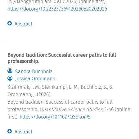
25(4).(Abgerufen am: 09.07.2026) (online first).
https://doi.org/10.22323/369120260520202026
Abstract
Beyond tradition: Successful career paths to full
professorship.
Sandra Buchholz
Jessica Ordemann
Kizilirmak, J. M., Steinkampf, L.-M., Buchholz, S., &
Ordemann, J. (2026).
Beyond tradition: Successful career paths to full
professorship.
Quantitative Science Studies
, 1-46 (online
first).
https://doi.org/10.1162/QSS.a.495
Abstract