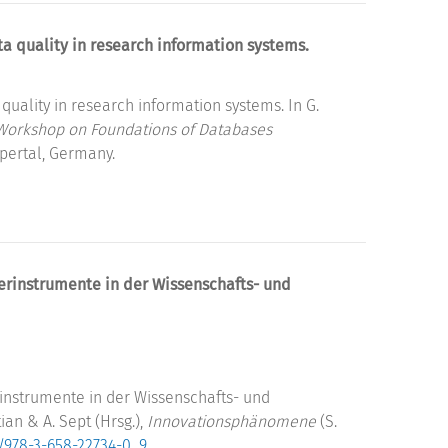
a quality in research information systems.
uality in research information systems. In G.
-Workshop on Foundations of Databases
ppertal, Germany.
derinstrumente in der Wissenschafts- und
rinstrumente in der Wissenschafts- und
ian & A. Sept (Hrsg.),
Innovationsphänomene
(S.
7/978-3-658-22734-0_9