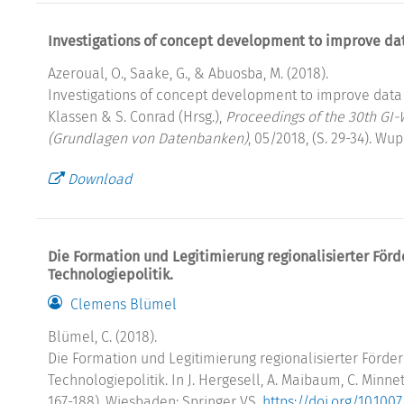
Investigations of concept development to improve dat
Azeroual, O., Saake, G., & Abuosba, M. (2018).
Investigations of concept development to improve data q
Klassen & S. Conrad (Hrsg.),
Proceedings of the 30th GI
(Grundlagen von Datenbanken)
, 05/2018, (S. 29-34). Wu
Download
Die Formation und Legitimierung regionalisierter För
Technologiepolitik.
Clemens Blümel
Blümel, C. (2018).
Die Formation und Legitimierung regionalisierter Förde
Technologiepolitik. In J. Hergesell, A. Maibaum, C. Minnet
167-188). Wiesbaden: Springer VS.
https://doi.org/10.100