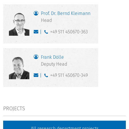
Prof. Dr. Bernd Kleimann
Head
+49 511 450670-363
Frank Dölle
Deputy Head
+49 511 450670-349
PROJECTS
All research department projects