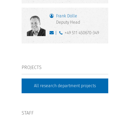
Frank Dölle
Deputy Head
+49 511 450670-349
PROJECTS
All research department projects
STAFF