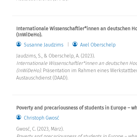
Internationale Wissenschaftler*innen an deutschen Ho
(InWiDeHo).
Susanne Jaudzims
Axel Oberschelp
Jaudzims, S., & Oberschelp, A. (2023).
Internationale Wissenschaftler*innen an deutschen Hoc
(InWiDeHo).
Präsentation im Rahmen eines Werkstattbe
Austauschdienst (DAAD).
Poverty and precariousness of students in Europe – 
Christoph Gwosć
Gwosć, C. (2023, März).
Poverty and precariousness of students in Europe – wh