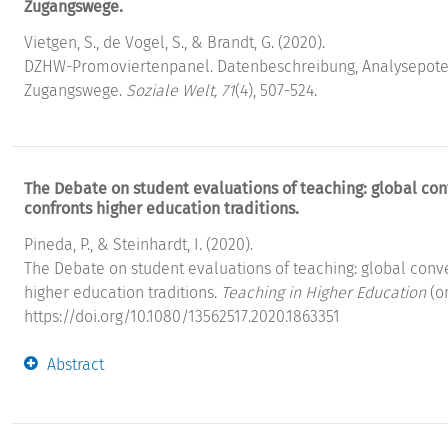
Zugangswege.
Vietgen, S., de Vogel, S., & Brandt, G. (2020).
DZHW-Promoviertenpanel. Datenbeschreibung, Analysepote
Zugangswege.
Soziale Welt, 71
(4), 507-524.
The Debate on student evaluations of teaching: global co
confronts higher education traditions.
Pineda, P., & Steinhardt, I. (2020).
The Debate on student evaluations of teaching: global con
higher education traditions.
Teaching in Higher Education
(on
https://doi.org/10.1080/13562517.2020.1863351
Abstract