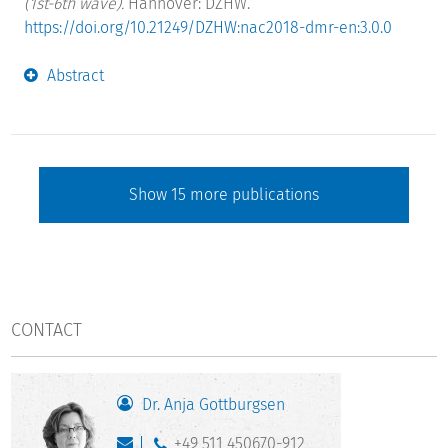
(1st-6th wave).
Hannover: DZHW.
https://doi.org/10.21249/DZHW:nac2018-dmr-en:3.0.0
Abstract
Show
15
more publications
CONTACT
Dr. Anja Gottburgsen
+49 511 450670-912