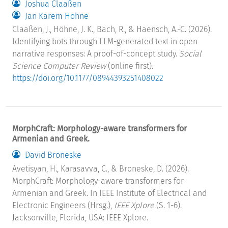
Joshua Claaßen
Jan Karem Höhne
Claaßen, J., Höhne, J. K., Bach, R., & Haensch, A.-C. (2026).
Identifying bots through LLM-generated text in open
narrative responses: A proof-of-concept study.
Social
Science Computer Review
(online first).
https://doi.org/10.1177/08944393251408022
MorphCraft: Morphology-aware transformers for
Armenian and Greek.
David Broneske
Avetisyan, H., Karasavva, C., & Broneske, D. (2026).
MorphCraft: Morphology-aware transformers for
Armenian and Greek. In IEEE Institute of Electrical and
Electronic Engineers (Hrsg.),
IEEE Xplore
(S. 1-6).
Jacksonville, Florida, USA: IEEE Xplore.