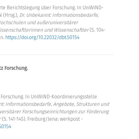
rte Berichtslegung über Forschung. In UniWiND-
 (Hrsg.),
Dr. Unbekannt: Informationsbedarfe,
Hochschulen und außeruniversitärer
issenschaftlerinnen und Wissenschaftler
(S. 104-
en.
https://doi.org/10.22032/dbt.50154
tz Forschung.
 Forschung. In UniWiND-Koordinierungsstelle
t: Informationsbedarfe, Angebote, Strukturen und
ersitärer Forschungseinrichtungen zur Förderung
r
(S. 141-145). Freiburg/Jena: werkpost -
.50154