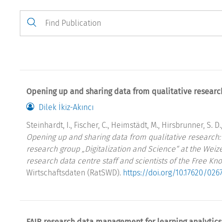
Opening up and sharing data from qualitative research
Dilek İkiz-Akıncı
Steinhardt, I., Fischer, C., Heimstädt, M., Hirsbrunner, S. D.,
Opening up and sharing data from qualitative research: 
research group „Digitalization and Science“ at the Weize
research data centre staff and scientists of the Free K
Wirtschaftsdaten (RatSWD).
https://doi.org/10.17620/026
FAIR research data management for learning analytics