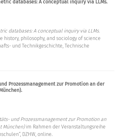
etric databases: A conceptual inquiry via LLMs.
ric databases: A conceptual inquiry via LLMs.
 history, philosophy, and sociology of science
schafts- und Technikgeschichte, Technische
- und Prozessmanagement zur Promotion an der
 München).
litäts- und Prozessmanagement zur Promotion an
ät München)
im Rahmen der Veranstaltungsreihe
schulen“, DZHW, online.