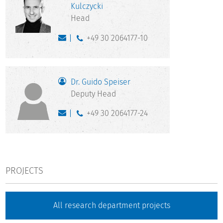
Kulczycki
Head
+49 30 2064177-10
Dr. Guido Speiser
Deputy Head
+49 30 2064177-24
PROJECTS
All research department projects