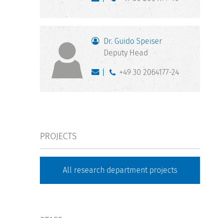
Dr. Guido Speiser
Deputy Head
+49 30 2064177-24
PROJECTS
All research department projects