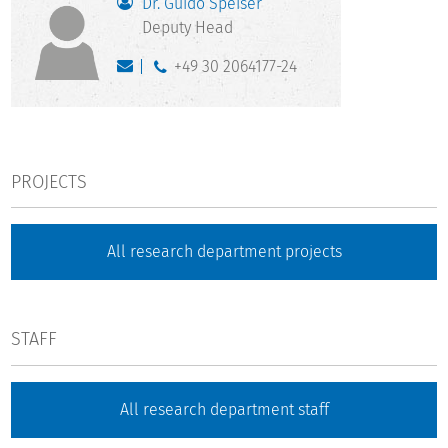
Dr. Guido Speiser
Deputy Head
+49 30 2064177-24
PROJECTS
All research department projects
STAFF
All research department staff