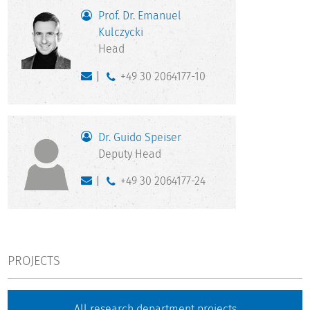
Prof. Dr. Emanuel
Kulczycki
Head
+49 30 2064177-10
Dr. Guido Speiser
Deputy Head
+49 30 2064177-24
PROJECTS
All research department projects