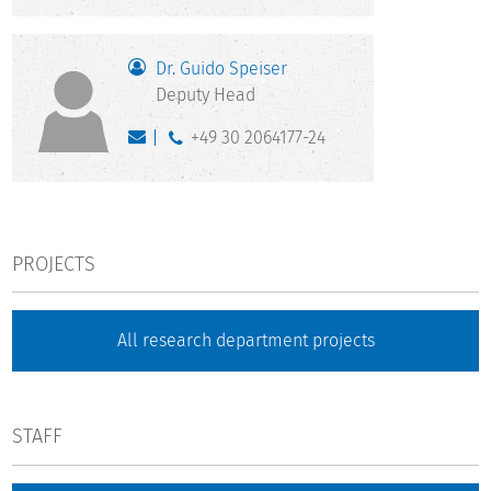
Dr. Guido Speiser
Deputy Head
+49 30 2064177-24
PROJECTS
All research department projects
STAFF