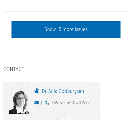
Show
15
more issues
CONTACT
Dr. Anja Gottburgsen
+49 511 450670-912