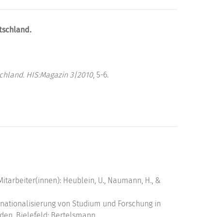
tschland.
chland.
HIS:Magazin 3|2010
, 5-6.
itarbeiter(innen): Heublein, U., Naumann, H., &
nationalisierung von Studium und Forschung in
en. Bielefeld: Bertelsmann.