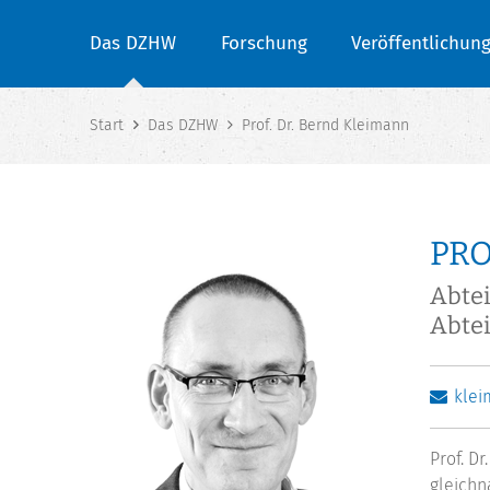
Das DZHW
Forschung
Veröffentlichun
Start
Das DZHW
Prof. Dr. Bernd Kleimann
PRO
Abte
Abtei
kle
Prof. D
gleichn