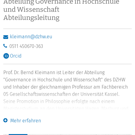
Abteilung Governance in Hochschule
und Wissenschaft
Abteilungsleitung
kleimann@dzhw.eu
0511 450670-363
Orcid
Prof. Dr. Bernd Kleimann ist Leiter der Abteilung
"Governance in Hochschule und Wissenschaft" des DZHW
und Inhaber der gleichnamigen Professur am Fachbereich
05 Gesellschaftswissenschaften der Universität Kassel.
Seine Promotion in Philosophie erfolgte nach einem
Magisterstudium an den Universitäten Hagen, Marburg und
Tübingen und einer Tätigkeit als wissenschaftlicher
Mehr erfahren
Mitarbeiter an der Universität Hamburg im Jahr 2000 an der
Justus-Liebig-Universität Gießen. Von 2001 bis 2014 war er in