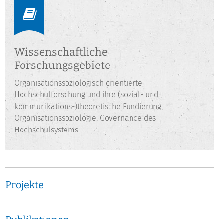
der Abteilung Hochschulentwicklung der Hochschul-
Informations-System GmbH tätig, von der er 2014 ins DZHW
wechselte. Er lehrt an der Universität Kassel und als
Lehrbeauftragter an der Hochschule Osnabrück.
Wissenschaftliche
Forschungsgebiete
Organisationssoziologisch orientierte
Hochschulforschung und ihre (sozial- und
kommunikations-)theoretische Fundierung,
Organisationssoziologie, Governance des
Hochschulsystems
Projekte