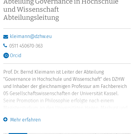
Abteilung Governance in Hochschule
und Wissenschaft
Abteilungsleitung
kleimann@dzhw.eu
0511 450670-363
Orcid
Prof. Dr. Bernd Kleimann ist Leiter der Abteilung
"Governance in Hochschule und Wissenschaft" des DZHW
und Inhaber der gleichnamigen Professur am Fachbereich
05 Gesellschaftswissenschaften der Universität Kassel.
Seine Promotion in Philosophie erfolgte nach einem
Magisterstudium an den Universitäten Hagen, Marburg und
Tübingen und einer Tätigkeit als wissenschaftlicher
Mehr erfahren
Mitarbeiter an der Universität Hamburg im Jahr 2000 an der
Justus-Liebig-Universität Gießen. Von 2001 bis 2014 war er in