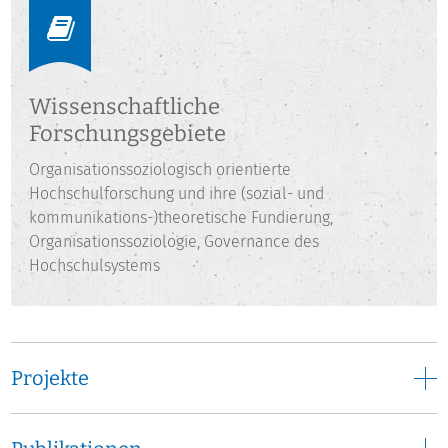
der Abteilung Hochschulentwicklung der Hochschul-
Informations-System GmbH tätig, von der er 2014 ins DZHW
wechselte. Er lehrt an der Universität Kassel und als
Lehrbeauftragter an der Hochschule Osnabrück.
Wissenschaftliche
Forschungsgebiete
Organisationssoziologisch orientierte
Hochschulforschung und ihre (sozial- und
kommunikations-)theoretische Fundierung,
Organisationssoziologie, Governance des
Hochschulsystems
Projekte