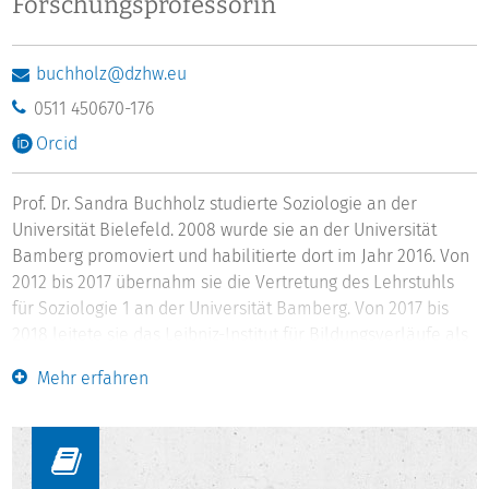
Forschungsprofessorin
buchholz@dzhw.eu
0511 450670-176
Orcid
Prof. Dr. Sandra Buchholz studierte Soziologie an der
Universität Bielefeld. 2008 wurde sie an der Universität
Bamberg promoviert und habilitierte dort im Jahr 2016. Von
2012 bis 2017 übernahm sie die Vertretung des Lehrstuhls
für Soziologie 1 an der Universität Bamberg. Von 2017 bis
2018 leitete sie das Leibniz-Institut für Bildungsverläufe als
Interimsdirektorin, verbunden mit der W3-Professur für
Mehr erfahren
Bildungsforschung im Längsschnitt an der Universität
Bamberg. Im April 2018 wechselte sie ans DZHW verbunden
mit der W3-Professur "Quantitative
Lebensverlaufssoziologie" an der Leibniz Universität