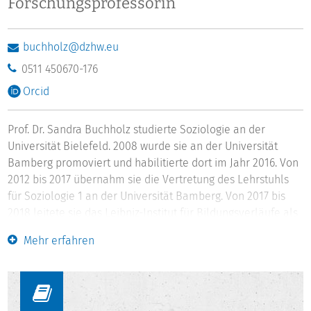
Forschungsprofessorin
buchholz@dzhw.eu
0511 450670-176
Orcid
Prof. Dr. Sandra Buchholz studierte Soziologie an der
Universität Bielefeld. 2008 wurde sie an der Universität
Bamberg promoviert und habilitierte dort im Jahr 2016. Von
2012 bis 2017 übernahm sie die Vertretung des Lehrstuhls
für Soziologie 1 an der Universität Bamberg. Von 2017 bis
2018 leitete sie das Leibniz-Institut für Bildungsverläufe als
Interimsdirektorin, verbunden mit der W3-Professur für
Mehr erfahren
Bildungsforschung im Längsschnitt an der Universität
Bamberg. Im April 2018 wechselte sie ans DZHW verbunden
mit der W3-Professur "Quantitative
Lebensverlaufssoziologie" an der Leibniz Universität