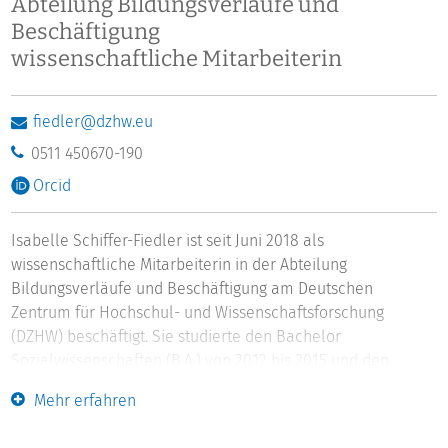
Abteilung Bildungsverläufe und
Beschäftigung
wissenschaftliche Mitarbeiterin
fiedler@dzhw.eu
0511 450670-190
Orcid
Isabelle Schiffer-Fiedler ist seit Juni 2018 als
wissenschaftliche Mitarbeiterin in der Abteilung
Bildungsverläufe und Beschäftigung am Deutschen
Zentrum für Hochschul- und Wissenschaftsforschung
(DZHW) beschäftigt. Sie studierte den Bachelor
Sozialwissenschaften (B.A.) von 2012 bis 2015 und den
Master Bildungswissenschaften (M.A.) von 2015 bis 2018 an
Mehr erfahren
der Leibniz Universität Hannover. Ende 2024 hat sie ihre
Promotion mit dem Titel "geschlechtsspezifische