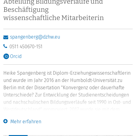
Abteilung Bildungsverläufe und
Beschäftigung
wissenschaftliche Mitarbeiterin
spangenberg@dzhw.eu
0511 450670-151
Orcid
Heike Spangenberg ist Diplom-Erziehungswissenschaftlerin
und wurde im Jahr 2016 an der Humboldt-Universität zu
Berlin mit der Dissertation "Konvergenz oder dauerhafte
Unterschiede? Zur Entwicklung der Studienentscheidungen
und nachschulischen Bildungsverläufe seit 1990 in Ost- und
Westdeutschland" promoviert. 2017 wurde sie mit dem
Ulrich-Teichler-Preis für hervorragende Dissertationen in
Mehr erfahren
der Hochschulforschung ausgezeichnet. Seit 2000 ist Heike
Spangenberg als wissenschaftliche Mitarbeiterin am DZHW