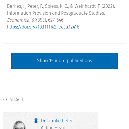
Berkes, J., Peter, F., Spiess, K. C., & Weinhardt, F. (2022).
Information Provision and Postgraduate Studies.
Economica, 89
(355), 627-646.
https://doi.org/10.1111%2Fecca.12416
Show
15
more publications
CONTACT
Dr. Frauke Peter
Acting Head