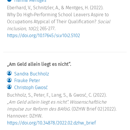
Hanna Mentges
Eberhard, V., Schnitzler, A., & Mentges, H. (2022).
Why Do High‐Performing School Leavers Aspire to
Occupations Atypical of Their Qualification?
Social
Inclusion, 10(2)
, 265-277.
https://doi.org/10.17645/si.v10i2.5102
„Am Geld allein liegt es nicht“.
Sandra Buchholz
Frauke Peter
Christoph Gwosć
Buchholz, S., Peter, F., Lang, S., & Gwosć, C. (2022).
„Am Geld allein liegt es nicht“. Wissenschaftliche
Impulse zur Reform des BAföG.
(DZHW Brief 02|2022).
Hannover: DZHW.
https://doi.org/10.34878/2022.02.dzhw_brief