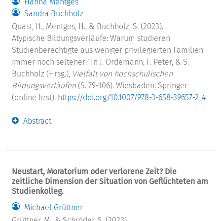
Hanna Mentges
Sandra Buchholz
Quast, H., Mentges, H., & Buchholz, S. (2023).
Atypische Bildungsverläufe: Warum studieren
Studienberechtigte aus weniger privilegierten Familien
immer noch seltener? In J. Ordemann, F. Peter, & S.
Buchholz (Hrsg.),
Vielfalt von hochschulischen
Bildungsverläufen
(S. 79-106). Wiesbaden: Springer
(online first).
https://doi.org/10.1007/978-3-658-39657-2_4
Abstract
Neustart, Moratorium oder verlorene Zeit? Die
zeitliche Dimension der Situation von Geflüchteten am
Studienkolleg.
Michael Grüttner
Grüttner, M., & Schröder, S. (2023).