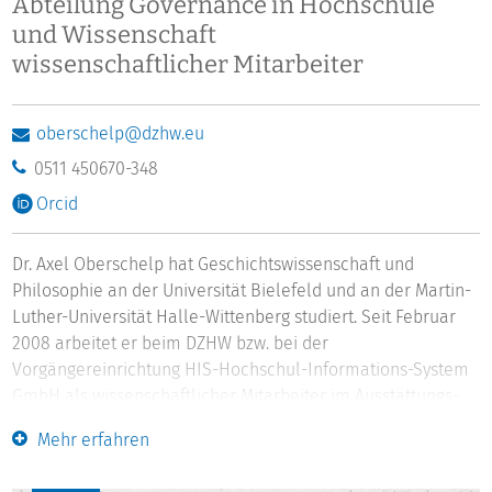
Abteilung Governance in Hochschule
und Wissenschaft
wissenschaftlicher Mitarbeiter
oberschelp@dzhw.eu
0511 450670-348
Orcid
Dr. Axel Oberschelp hat Geschichtswissenschaft und
Philosophie an der Universität Bielefeld und an der Martin-
Luther-Universität Halle-Wittenberg studiert. Seit Februar
2008 arbeitet er beim DZHW bzw. bei der
Vorgängereinrichtung HIS-Hochschul-Informations-System
GmbH als wissenschaftlicher Mitarbeiter im Ausstattungs-,
Kosten- und Leistungsvergleich, als Projektleiter im
Mehr erfahren
Universitätsbenchmarking sowie in weiteren Projekten mit
Ministerien und Hochschulen. Von 2005 bis 2007 war er als