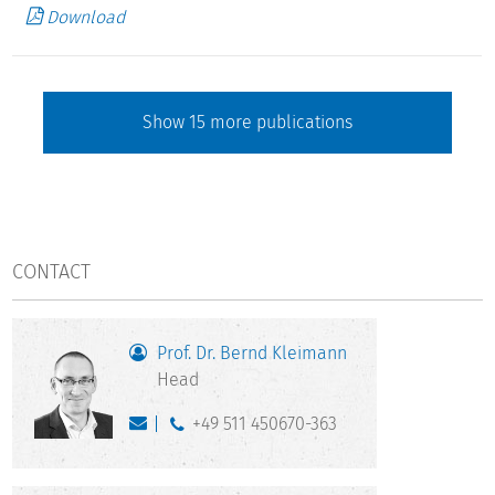
Download
Show
15
more publications
CONTACT
Prof. Dr. Bernd Kleimann
Head
+49 511 450670-363