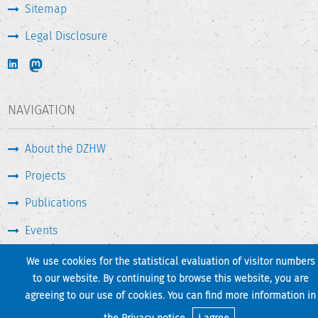
Sitemap
Legal Disclosure
NAVIGATION
About the DZHW
Projects
Publications
Events
Press & Service
We use cookies for the statistical evaluation of visitor numbers
to our website. By continuing to browse this website, you are
agreeing to our use of cookies. You can find more information in
Print page
Back to top